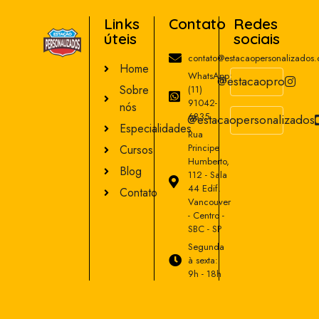
Links
Contato
Redes
úteis
sociais
contato@estacaopersonalizados
Home
WhatsApp:
@estacaopro
Sobre
(11)
91042-
nós
6835
@estacaopersonalizados
Especialidades
Rua
Principe
Cursos
Humberto,
Blog
112 - Sala
44 Edif.
Contato
Vancouver
- Centro -
SBC - SP
Segunda
à sexta:
9h - 18h